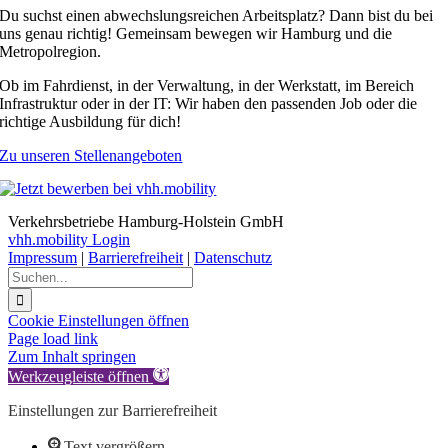
Du suchst einen abwechslungsreichen Arbeitsplatz? Dann bist du bei
uns genau richtig! Gemeinsam bewegen wir Hamburg und die
Metropolregion.
Ob im Fahrdienst, in der Verwaltung, in der Werkstatt, im Bereich
Infrastruktur oder in der IT: Wir haben den passenden Job oder die
richtige Ausbildung für dich!
Zu unseren Stellenangeboten
Verkehrsbetriebe Hamburg-Holstein GmbH
vhh.mobility Login
Impressum
|
Barrierefreiheit
|
Datenschutz
Suche
nach:
Cookie Einstellungen öffnen
Facebook
LinkedIn
Instagram
YouTube
Page load link
Zum Inhalt springen
Werkzeugleiste öffnen
Einstellungen zur Barrierefreiheit
Text vergrößern