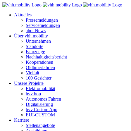
Zum
Inhalt
Aktuelles
springen
Pressemeldungen
Servicemeldungen
ahoi News
Über vhh.mobility
Unternehmen
Standorte
Fahrzeuge
Nachhaltigkeitsbericht
Kooperationen
Oldtimerfahrten
Vielfalt
100 Gesichter
Unsere Projekte
Elektromobilität
hvv hop
Autonomes Fahren
Digitalisierung
hvv Custom App
EUI-CUSTOM
Karriere
Stellenangebote
Ausbildung