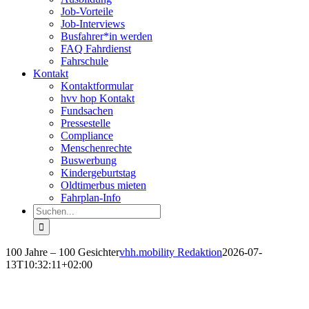
Job-Vorteile
Job-Interviews
Busfahrer*in werden
FAQ Fahrdienst
Fahrschule
Kontakt
Kontaktformular
hvv hop Kontakt
Fundsachen
Pressestelle
Compliance
Menschenrechte
Buswerbung
Kindergeburtstag
Oldtimerbus mieten
Fahrplan-Info
Suche
nach:
100 Jahre – 100 Gesichter
vhh.mobility Redaktion
2026-07-
13T10:32:11+02:00
100 Jahre – 100 Gesichter