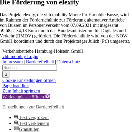
Die Förderung von elexity
Das Projekt elexity, die vhh.mobility Marke für E-mobile Busse, wird
im Rahmen der Förderrichtlinie zur Förderung alternativer Antriebe
von Bussen im Personenverkehr vom 07.09.2021 mit insgesamt
59.682.134,13 Euro durch das Bundesministerium für Digitales und
Verkehr (BMDV) gefördert. Die Förderrichtlinie wird von der NOW
GmbH koordiniert und durch den Projektträger Jülich (PtJ) umgesetzt.
Verkehrsbetriebe Hamburg-Holstein GmbH
vhh.mobility Login
Impressum
|
Barrierefreiheit
|
Datenschutz
Suche
nach:
Cookie Einstellungen öffnen
Facebook
LinkedIn
Instagram
YouTube
Page load link
Zum Inhalt springen
Werkzeugleiste öffnen
Einstellungen zur Barrierefreiheit
Text vergrößern
Text verkleinern
Graustufen