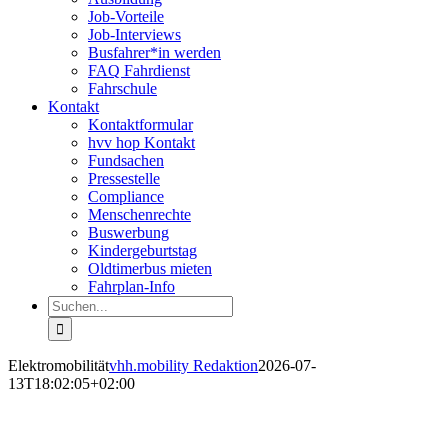
Job-Vorteile
Job-Interviews
Busfahrer*in werden
FAQ Fahrdienst
Fahrschule
Kontakt
Kontaktformular
hvv hop Kontakt
Fundsachen
Pressestelle
Compliance
Menschenrechte
Buswerbung
Kindergeburtstag
Oldtimerbus mieten
Fahrplan-Info
Suche
nach:
Elektromobilität
vhh.mobility Redaktion
2026-07-
13T18:02:05+02:00
Elektromobilität