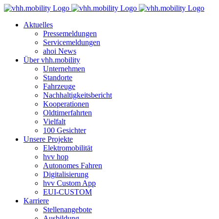
Zum
Inhalt
Aktuelles
springen
Pressemeldungen
Servicemeldungen
ahoi News
Über vhh.mobility
Unternehmen
Standorte
Fahrzeuge
Nachhaltigkeitsbericht
Kooperationen
Oldtimerfahrten
Vielfalt
100 Gesichter
Unsere Projekte
Elektromobilität
hvv hop
Autonomes Fahren
Digitalisierung
hvv Custom App
EUI-CUSTOM
Karriere
Stellenangebote
Ausbildung