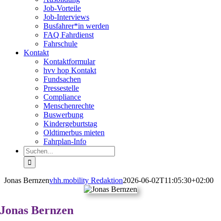
Job-Vorteile
Job-Interviews
Busfahrer*in werden
FAQ Fahrdienst
Fahrschule
Kontakt
Kontaktformular
hvv hop Kontakt
Fundsachen
Pressestelle
Compliance
Menschenrechte
Buswerbung
Kindergeburtstag
Oldtimerbus mieten
Fahrplan-Info
Suche
nach:
Jonas Bernzen
vhh.mobility Redaktion
2026-06-02T11:05:30+02:00
Jonas Bernzen