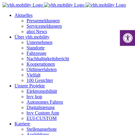
Zum
Inhalt
Aktuelles
springen
Pressemeldungen
Servicemeldungen
Werkzeugle
ahoi News
Über vhh.mobility
Unternehmen
Standorte
Fahrzeuge
Nachhaltigkeitsbericht
Kooperationen
Oldtimerfahrten
Vielfalt
100 Gesichter
Unsere Projekte
Elektromobilität
hvv hop
Autonomes Fahren
Digitalisierung
hvv Custom App
EUI-CUSTOM
Karriere
Stellenangebote
Ausbildung