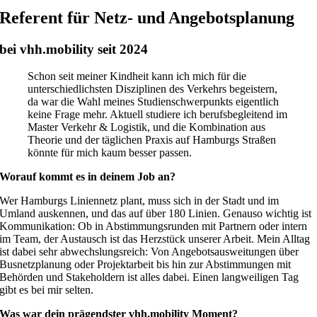
Referent für Netz- und Angebotsplanung
bei vhh.mobility seit 2024
Schon seit meiner Kindheit kann ich mich für die
unterschiedlichsten Disziplinen des Verkehrs begeistern,
da war die Wahl meines Studienschwerpunkts eigentlich
keine Frage mehr. Aktuell studiere ich berufsbegleitend im
Master Verkehr & Logistik, und die Kombination aus
Theorie und der täglichen Praxis auf Hamburgs Straßen
könnte für mich kaum besser passen.
Worauf kommt es in deinem Job an?
Wer Hamburgs Liniennetz plant, muss sich in der Stadt und im
Umland auskennen, und das auf über 180 Linien. Genauso wichtig ist
Kommunikation: Ob in Abstimmungsrunden mit Partnern oder intern
im Team, der Austausch ist das Herzstück unserer Arbeit. Mein Alltag
ist dabei sehr abwechslungsreich: Von Angebotsausweitungen über
Busnetzplanung oder Projektarbeit bis hin zur Abstimmungen mit
Behörden und Stakeholdern ist alles dabei. Einen langweiligen Tag
gibt es bei mir selten.
Was war dein prägendster vhh.mobility Moment?