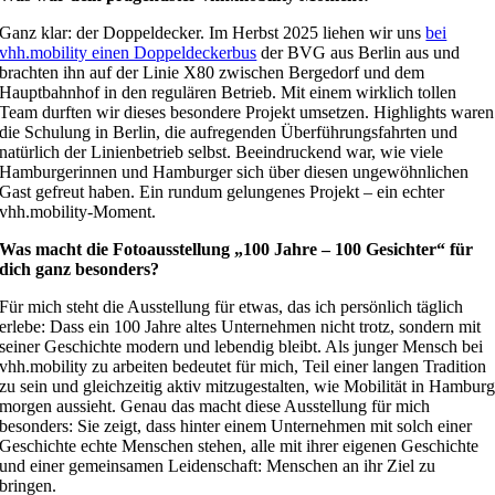
Ganz klar: der Doppeldecker. Im Herbst 2025 liehen wir uns
bei
vhh.mobility einen Doppeldeckerbus
der BVG aus Berlin aus und
brachten ihn auf der Linie X80 zwischen Bergedorf und dem
Hauptbahnhof in den regulären Betrieb. Mit einem wirklich tollen
Team durften wir dieses besondere Projekt umsetzen. Highlights waren
die Schulung in Berlin, die aufregenden Überführungsfahrten und
natürlich der Linienbetrieb selbst. Beeindruckend war, wie viele
Hamburgerinnen und Hamburger sich über diesen ungewöhnlichen
Gast gefreut haben. Ein rundum gelungenes Projekt – ein echter
vhh.mobility-Moment.
Was macht die Fotoausstellung „100 Jahre – 100 Gesichter“ für
dich ganz besonders?
Für mich steht die Ausstellung für etwas, das ich persönlich täglich
erlebe: Dass ein 100 Jahre altes Unternehmen nicht trotz, sondern mit
seiner Geschichte modern und lebendig bleibt. Als junger Mensch bei
vhh.mobility zu arbeiten bedeutet für mich, Teil einer langen Tradition
zu sein und gleichzeitig aktiv mitzugestalten, wie Mobilität in Hambur
morgen aussieht. Genau das macht diese Ausstellung für mich
besonders: Sie zeigt, dass hinter einem Unternehmen mit solch einer
Geschichte echte Menschen stehen, alle mit ihrer eigenen Geschichte
und einer gemeinsamen Leidenschaft: Menschen an ihr Ziel zu
bringen.