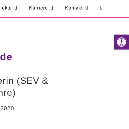
jekte
Karriere
Kontakt
Werkzeugle
ade
erin (SEV &
hre)
t 2020