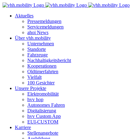
Zum
Inhalt
Aktuelles
springen
Pressemeldungen
Servicemeldungen
ahoi News
Über vhh.mobility
Unternehmen
Standorte
Fahrzeuge
Nachhaltigkeitsbericht
Kooperationen
Oldtimerfahrten
Vielfalt
100 Gesichter
Unsere Projekte
Elektromobilität
hvv hop
Autonomes Fahren
Digitalisierung
hvv Custom App
EUI-CUSTOM
Karriere
Stellenangebote
Ausbildung