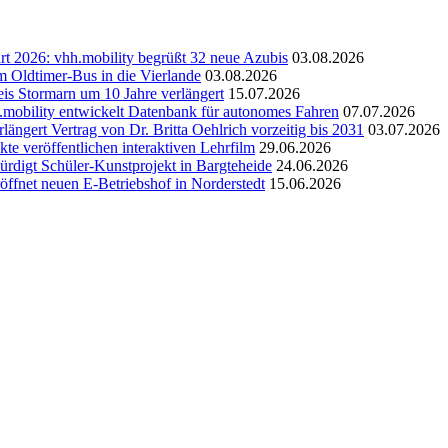
rt 2026: vhh.mobility begrüßt 32 neue Azubis
03.08.2026
m Oldtimer-Bus in die Vierlande
03.08.2026
is Stormarn um 10 Jahre verlängert
15.07.2026
mobility entwickelt Datenbank für autonomes Fahren
07.07.2026
rlängert Vertrag von Dr. Britta Oehlrich vorzeitig bis 2031
03.07.2026
te veröffentlichen interaktiven Lehrfilm
29.06.2026
ürdigt Schüler-Kunstprojekt in Bargteheide
24.06.2026
röffnet neuen E-Betriebshof in Norderstedt
15.06.2026