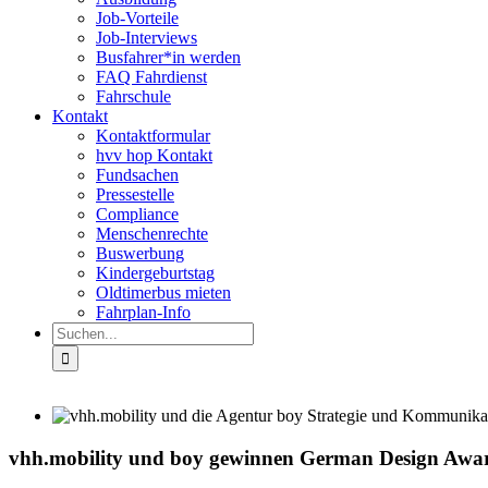
Job-Vorteile
Job-Interviews
Busfahrer*in werden
FAQ Fahrdienst
Fahrschule
Kontakt
Kontaktformular
hvv hop Kontakt
Fundsachen
Pressestelle
Compliance
Menschenrechte
Buswerbung
Kindergeburtstag
Oldtimerbus mieten
Fahrplan-Info
Suche
nach:
vhh.mobility und boy gewinnen German Design Awa