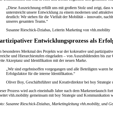
„Diese Auszeichnung erfüllt uns mit großem Stolz und zeigt, dass
unterstreicht unsere Entwicklung zu einem modernen und attraktiv
deutlich: Wir stehen für die Vielfalt der Mobilität – innovativ, n
unseres gesamten Teams.“
Susanne Rieschick-Dziabas, Leiterin Marketing von vhh.mobility
artizipativer Entwicklungsprozess als Erfo
n besonderes Merkmal des Projekts war der kokreative und partizipati
reiche und Hierarchiestufen eingeladen – von Auszubildenden bis zur G
eite Akzeptanz und Identifikation mit der neuen Marke.
„Wir sind ergebnisoffen vorgegangen und alle Beteiligten waren be
Erfolgsfaktor für die interne Identifikation.“
Oliver Boy, Geschäftsführer und Kreativdirektor bei boy Strateg
eser Prozess wird auch eineinhalb Jahre nach dem Markenrelaunch fort
beitet vhh.mobility gemeinsam mit boy Strategie und Kommunikation we
to: Susanne Rieschick-Dziabas, Marketingleitung vhh.mobility, und 