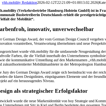
vhh.mobility Redaktion
2026-02-12T22:21:09+01:00
13.02.2026
|
Kate
h.mobility (Verkehrsbetriebe Hamburg-Holstein GmbH) ist in Fr
mmunale Busbetreiberin Deutschlands erhielt die prestigeträchti
ielfalt der Mobilität“.
arbenfroh, innovativ, unverwechselbar
r German Design Award, der vom German Design Council vergeben wird,
novation vorantreiben, Verantwortung übernehmen und neue Perspektiv
sgezeichnet wurde vhh.mobility für die umfassende Neugestaltung der M
aftvolle Farben, die die Vielfalt innerhalb des Unternehmens symbolis
wie die kommunikative Umstellung auf den Markennamen „vhh.mobility“
d zukunftsorientierter Mobilitätsanbieter in der Metropolregion Hambur
e Jury des German Design Award zeigte sich beeindruckt von der reiche
rden die klaren Designlinien, einprägsamen Elemente und der freundlic
ojekt auf ein herausragendes Niveau.
esign als strategischer Erfolgsfaktor
twickelt wurde die neue Markenidentität von boy Strategie und Komm
s Unternehmen mit Sitz in Kiel und Berlin begleitete den gesamten Tr