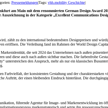
gorien:
Pressemeldungen
|
Tags:
vhh.mobility Geschichte
|
ankfurt am Main mit dem renommierten German Design Award 2026
ge Auszeichnung in der Kategorie „Excellent Communications Desig
 zählt zu den international bedeutendsten Designpreisen und würdigt
en eröffnen. Die Verleihung fand im Rahmen der World Design Capital
arkenidentität, die seit 2024 das Unternehmen nach außen präsentiert
ieren und diese auch nach außen sichtbar machen. Die farbenfrohe Gest
 unterstreichen den Anspruch, mehr als nur ein klassisches Busuntern
g.
n Farbvielfalt, der konsistenten Gestaltung und der charakterstarken 
he Auftritt, der einen bleibenden Eindruck hinterlässt. Die durchgän
unikation, führende Agentur für Image- und Markenentwicklung im öff
ansformationsprozess markenstrategisch und setzte ihn ressourcenschon