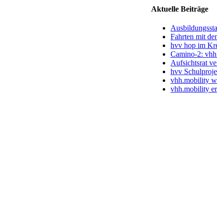
Aktuelle Beiträge
Ausbildungssta
Fahrten mit de
hvv hop im Kre
Camino-2: vhh.
Aufsichtsrat ve
hvv Schulprojek
vhh.mobility w
vhh.mobility e