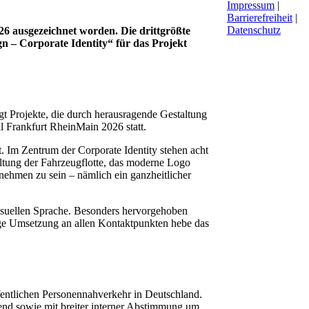
Impressum
|
Barrierefreiheit
|
Datenschutz
 ausgezeichnet worden. Die drittgrößte
n – Corporate Identity“ für das Projekt
 Projekte, die durch herausragende Gestaltung
 Frankfurt RheinMain 2026 statt.
. Im Zentrum der Corporate Identity stehen acht
altung der Fahrzeugflotte, das moderne Logo
ehmen zu sein – nämlich ein ganzheitlicher
visuellen Sprache. Besonders hervorgehoben
gige Umsetzung an allen Kontaktpunkten hebe das
entlichen Personennahverkehr in Deutschland.
end sowie mit breiter interner Abstimmung um.