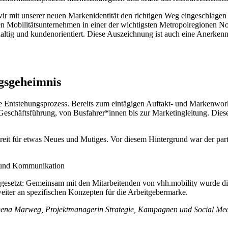
 wir mit unserer neuen Markenidentität den richtigen Weg eingeschla
en Mobilitätsunternehmen in einer der wichtigsten Metropolregionen N
achhaltig und kundenorientiert. Diese Auszeichnung ist auch eine Anerke
lgsgeheimnis
ve Entstehungsprozess. Bereits zum eintägigen Auftakt- und Markenwo
eschäftsführung, von Busfahrer*innen bis zur Marketingleitung. Diese
reit für etwas Neues und Mutiges. Vor diesem Hintergrund war der part
ie und Kommunikation
gesetzt: Gemeinsam mit den Mitarbeitenden von vhh.mobility wurde di
iter an spezifischen Konzepten für die Arbeitgebermarke.
Geena Marweg, Projektmanagerin Strategie, Kampagnen und Social Med