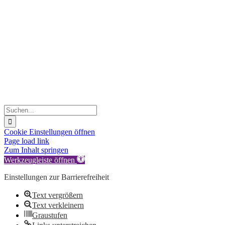
Suche
nach:
Cookie Einstellungen öffnen
Facebook
LinkedIn
Instagram
YouTube
Page load link
Zum Inhalt springen
Werkzeugleiste öffnen
Einstellungen zur Barrierefreiheit
Text vergrößern
Text verkleinern
Graustufen